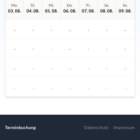
Mo.
Di.
Mi.
Do.
Fr.
Sa.
So.
03. 08.
04. 08.
05. 08.
06. 08.
07. 08.
08. 08.
09. 08.
-
-
-
-
-
-
-
-
-
-
-
-
-
-
-
-
-
-
-
-
-
-
-
-
-
-
-
-
In dieser Woche stehen keine Termine zur Verfügung.
Nächster Termin ist am 12.08.2026 um 09:00 Uhr
Terminbuchung
Datenschutz
Impressum